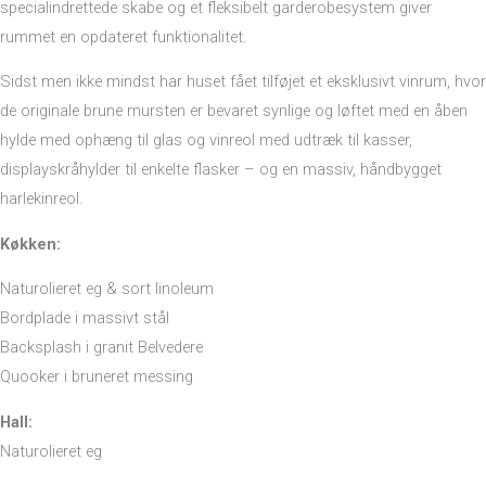
specialindrettede skabe og et fleksibelt garderobesystem giver
rummet en opdateret funktionalitet.
Sidst men ikke mindst har huset fået tilføjet et eksklusivt vinrum, hvor
de originale brune mursten er bevaret synlige og løftet med en åben
hylde med ophæng til glas og vinreol med udtræk til kasser,
displayskråhylder til enkelte flasker – og en massiv, håndbygget
harlekinreol.
Køkken:
Naturolieret eg & sort linoleum
Bordplade i massivt stål
Backsplash i granit Belvedere
Quooker i bruneret messing
Hall:
Naturolieret eg