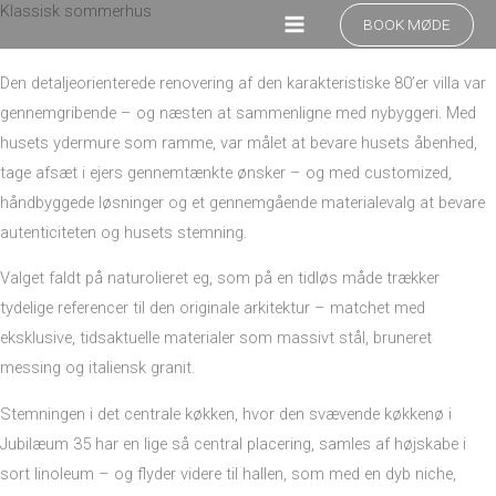
Klassisk sommerhus
Gå
BOOK MØDE
til
indholdet
Den detaljeorienterede renovering af den karakteristiske 80’er villa var
gennemgribende – og næsten at sammenligne med nybyggeri. Med
husets ydermure som ramme, var målet at bevare husets åbenhed,
tage afsæt i ejers gennemtænkte ønsker – og med customized,
håndbyggede løsninger og et gennemgående materialevalg at bevare
autenticiteten og husets stemning.
Valget faldt på naturolieret eg, som på en tidløs måde trækker
tydelige referencer til den originale arkitektur – matchet med
eksklusive, tidsaktuelle materialer som massivt stål, bruneret
messing og italiensk granit.
Stemningen i det centrale køkken, hvor den svævende køkkenø i
Jubilæum 35 har en lige så central placering, samles af højskabe i
sort linoleum – og flyder videre til hallen, som med en dyb niche,